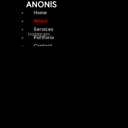
콘
텐
Home
츠
About
로
Services
Instagram
건
Portforio
너
Contact
뛰
Contact Fashion
기
Contact Stylist
X